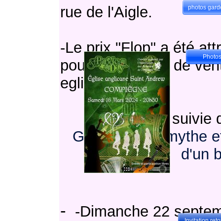
rue de l'Aigle.
photos gard
-Le prix "Flop" a été at
Photos
pour la tentative de ven
eglise anglicane
L'AG a été suivie 
GUYNEMER mythe et ré
d'un b
-
-Dimanche 22 septembr
Invitation ret