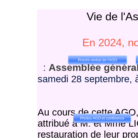
Vie de l'A
En 2024, n
Procès-verbal de l'AGO
Assemblée générale
:
samedi 28 septembre, 
Au cours de cette AGO,
Photos AGO et conférence
attribué à M. et Mme LI
restauration de leur prop