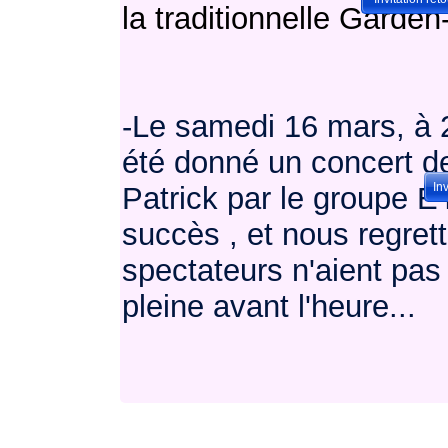
la traditionnelle Garden-
-Le samedi 16 mars, à 2
été donné un concert de
In
Patrick par le groupe E
succès , et nous regre
spectateurs n'aient pas 
pleine avant l'heure...